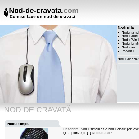
Nod-de-cravata
.com
Cum se face un nod de cravată
Nodurile
Nodul simp
Nodul dubl
Nodul Wind
Nodul jumă
Nodul mic
Papionul
Nodul de crav
|
|
NOD DE CRAVATĂ
Nodul simplu
Descriere:
Nodul simplu este nodul clasic prin exce
şi se potriveşte [+]
Dificultate:
*