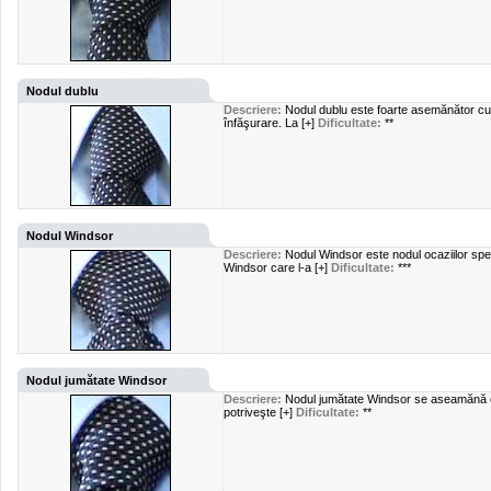
Nodul dublu
Descriere:
Nodul dublu este foarte asemănător cu 
înfăşurare. La [+]
Dificultate:
**
Nodul Windsor
Descriere:
Nodul Windsor este nodul ocaziilor spec
Windsor care l-a [+]
Dificultate:
***
Nodul jumătate Windsor
Descriere:
Nodul jumătate Windsor se aseamănă cu
potriveşte [+]
Dificultate:
**