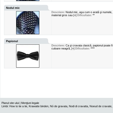
Nodul mic
Descriere:
Nodul mic, aşa cum o arată şi numele, e
material gros sau [+]
Dificultate:
**
Papionul
Descriere:
Ca şi cravata clasică, papionul poate fi
culoare neagră, [+]
Dificultate:
****
Planul site-ului
|
Menţiuni legale
Limbi:
How to tie a tie
,
Krawatte binden
,
Nó de gravata
,
Nodi di cravatta
,
Noeud de cravate
,