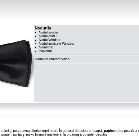
Nodurile
Nodul simplu
Nodul dublu
Nodul Windsor
Nodul jumătate Windsor
Nodul mic
Papionul
Nodul de cravată video
|
|
 culori şi poate avea diferite imprimeuri. În general de culoare neagră,
papionul
se poartă la
; poate fi purtat şi într-o formulă mai lejeră, la o cămaşă cu guler deschis.