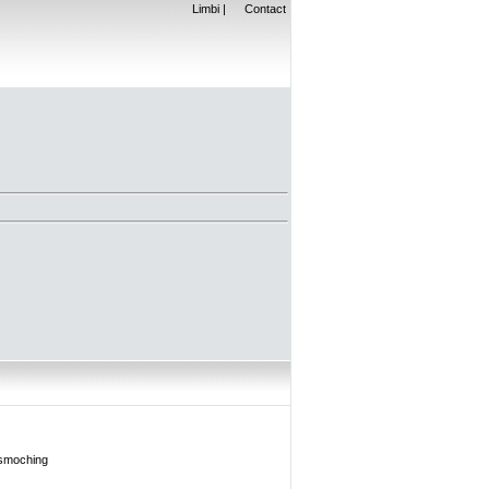
Limbi
|
Contact
 smoc
hing