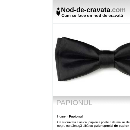
Nod-de-cravata
.com
Cum se face un nod de cravată
PAPIONUL
Home
>
Papionul
Ca şi cravata clasică, papionul poate fi de mai multe
negru cu cămaşă albă cu
guler special de papion