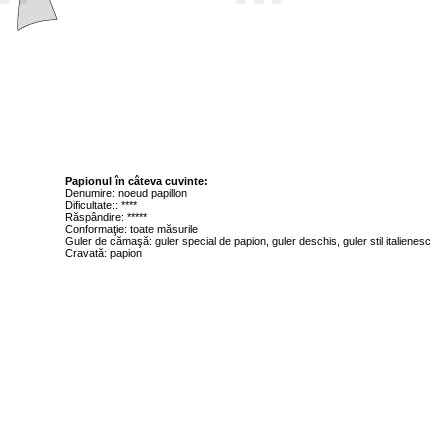
Papionul în câteva cuvinte:
Denumire: noeud papillon
Dificultate:: ****
Răspândire: *****
Conformaţie: toate măsurile
Guler de cămaşă: guler special de papion, guler deschis, guler stil italienesc
Cravată: papion