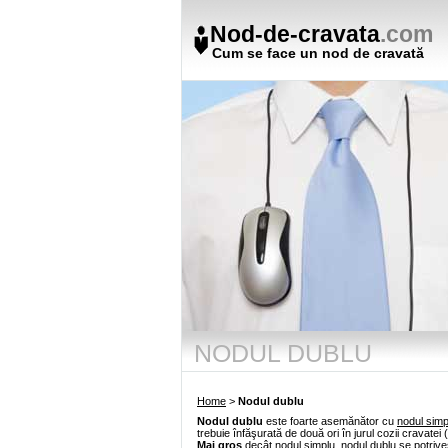
Nod-de-cravata
.com
Cum se face un nod de cravată
NODUL DUBLU
Home
>
Nodul dublu
Nodul dublu
este foarte asemănător cu
nodul simp
trebuie înfăşurată de două ori în jurul cozii cravatei 
Mai gros
decât nodul simplu, nodul dublu se potrive