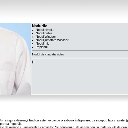
Nodurile
Nodul simplu
Nodul dublu
Nodul Windsor
Nodul jumătate Windsor
Nodul mic
Papionul
Nodul de cravată video
|
|
lu
, singura diferenţă fiind că este nevoie de
o a doua înfăşurare
. La început, faţa cravatei (
(partea îngustă).
şte de minune cu majoritatea cămăşilor. Se adaptează, de asemenea, la toate tipurile de crav