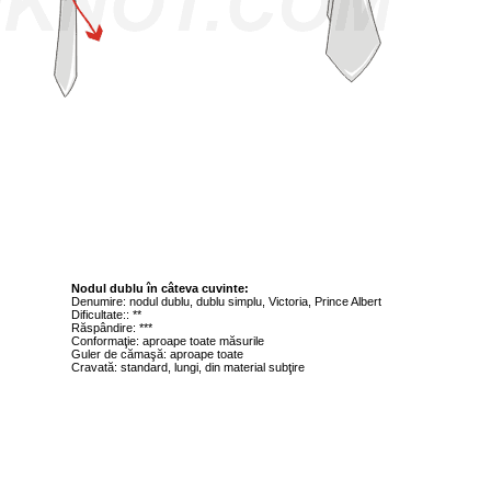
Nodul dublu în câteva cuvinte:
Denumire: nodul dublu, dublu simplu, Victoria, Prince Albert
Dificultate:: **
Răspândire: ***
Conformaţie: aproape toate măsurile
Guler de cămaşă: aproape toate
Cravată: standard, lungi, din material subţire