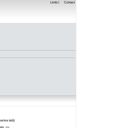
Limbi
|
Contact
partea lată)
ate, cu